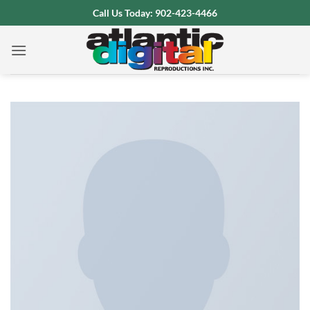
Skip
Call Us Today: 902-423-4466
to
content